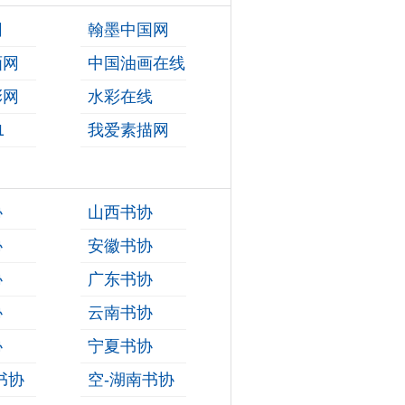
网
翰墨中国网
画网
中国油画在线
彩网
水彩在线
1
我爱素描网
协
山西书协
协
安徽书协
协
广东书协
协
云南书协
协
宁夏书协
书协
空-湖南书协