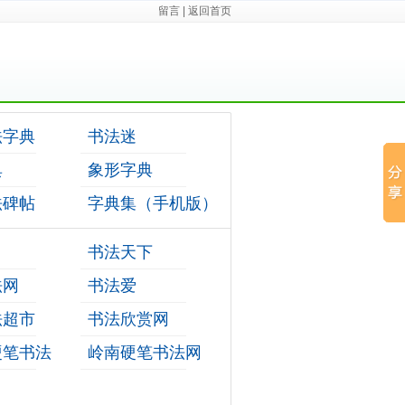
留言
|
返回首页
法字典
书法迷
典
象形字典
法碑帖
字典集（手机版）
书法天下
法网
书法爱
法超市
书法欣赏网
3硬笔书法
岭南硬笔书法网