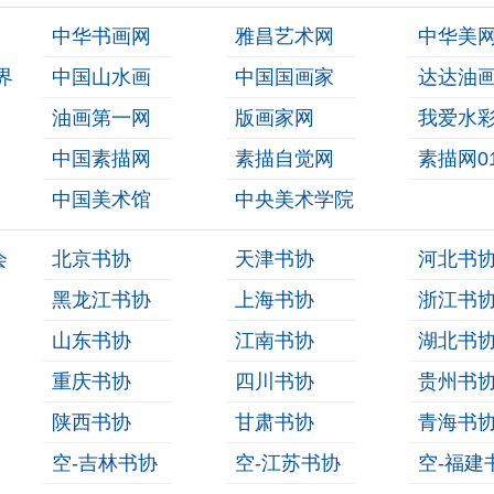
中华书画网
雅昌艺术网
中华美
界
中国山水画
中国国画家
达达油
油画第一网
版画家网
我爱水
中国素描网
素描自觉网
素描网0
中国美术馆
中央美术学院
会
北京书协
天津书协
河北书
黑龙江书协
上海书协
浙江书
山东书协
江南书协
湖北书
重庆书协
四川书协
贵州书
陕西书协
甘肃书协
青海书
空-吉林书协
空-江苏书协
空-福建