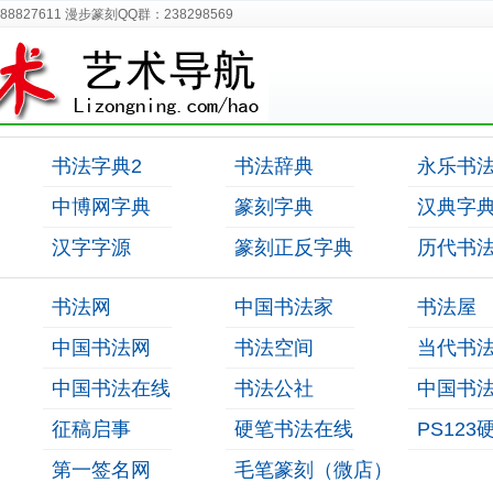
8827611 漫步篆刻QQ群：238298569
书法字典2
书法辞典
永乐书
中博网字典
篆刻字典
汉典字
汉字字源
篆刻正反字典
历代书
书法网
中国书法家
书法屋
中国书法网
书法空间
当代书
中国书法在线
书法公社
中国书
征稿启事
硬笔书法在线
PS12
第一签名网
毛笔篆刻（微店）